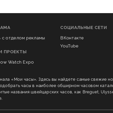
ЛАМА
СОЦИАЛЬНЫЕ СЕТИ
ь с отделом рекламы
ВКонтакте
YouTube
И ПРОЕКТЫ
ow Watch Expo
нала «Мои часы». Здесь вы найдете самые свежие н
 подобрать часы в наиболее обширном часовом катал
ые названия швейцарских часов, как Breguet, Ulysse N
е.