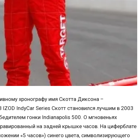
тивному хронографу имя Скотта Диксона –
В IZOD IndyCar Series Скотт становился лучшим в 2003
обедителем гонки Indianapolis 500. О мгновеньях
гравированный на задней крышке часов. На циферблате
ложении «5 часов») синего цвета, символизирующего