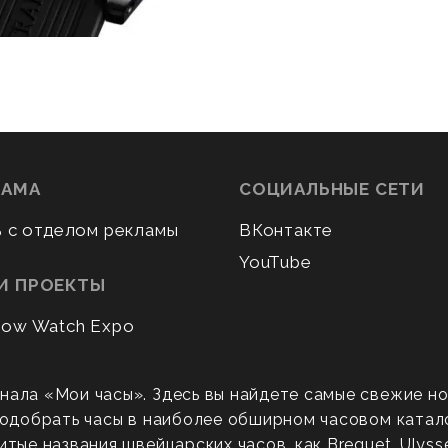
ЛАМА
СОЦИАЛЬНЫЕ СЕТИ
ь с отделом рекламы
ВКонтакте
YouTube
И ПРОЕКТЫ
ow Watch Expo
нала «Мои часы». Здесь вы найдете самые свежие н
 подобрать часы в наиболее обширном часовом катал
ые названия швейцарских часов, как Breguet, Ulysse N