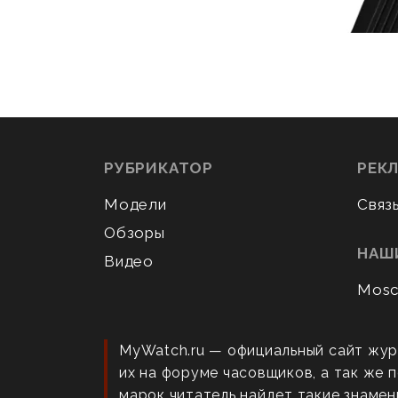
РУБРИКАТОР
РЕК
Модели
Связ
Обзоры
НАШ
Видео
Mosc
MyWatch.ru — официальный сайт жур
их на форуме часовщиков, а так же
марок читатель найдет такие знаменит