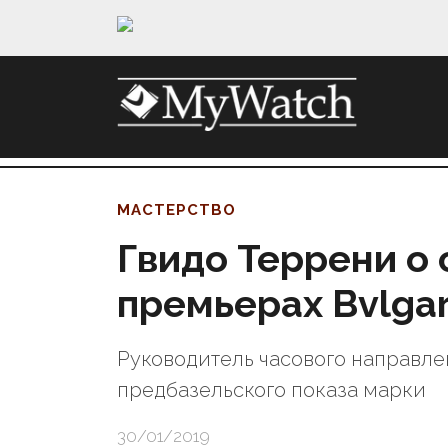
МАСТЕРСТВО
Гвидо Террени о
премьерах Bvlgar
Руководитель часового направлен
предбазельского показа марки
30/01/2019