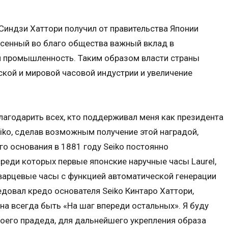
 Синдзи Хаттори получил от правительства Японии
несенный во благо общества важный вклад в
 и промышленность. Таким образом власти страны
ской и мировой часовой индустрии и увеличение
лагодарить всех, кто поддерживал меня как президента
iko, сделав возможным получение этой наградой,
го основания в 1881 году Seiko постоянно
реди которых первые японские наручные часы Laurel,
варцевые часы с функцией автоматической генерации
едовал кредо основателя Seiko Кинтаро Хаттори,
на всегда быть «На шаг впереди остальных». Я буду
моего прадеда, для дальнейшего укрепления образа