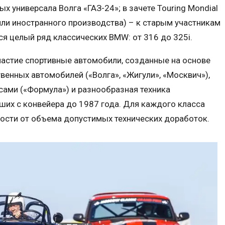
ых универсала Волга «ГАЗ-24»; в зачете Touring Mondial
ли иностранного производства) – к старым участникам
лся целый ряд классических BMW: от 316 до 325i.
участие спортивные автомобили, созданные на основе
нных автомобилей («Волга», «Жигули», «Москвич»),
ами («Формула») и разнообразная техника
их с конвейера до 1987 года. Для каждого класса
мости от объема допустимых технических доработок.