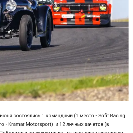
июня состоялись 1 командный (1 место - Sofit Racing
о - Kramar Motorsport) и 12 личных зачетов (в
Победители получили призы от партнеров фестиваля: