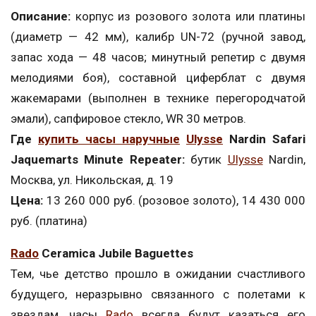
Описание:
корпус из розового золота или платины
(диаметр — 42 мм), калибр UN-72 (ручной завод,
запас хода — 48 часов; минутный репетир с двумя
мелодиями боя), составной циферблат с двумя
жакемарами (выполнен в технике перегородчатой
эмали), сапфировое стекло, WR 30 метров.
Где
купить часы наручные
Ulysse
Nardin Safari
Jaquemarts Minute Repeater:
бутик
Ulysse
Nardin,
Москва, ул. Никольская, д. 19
Цена:
13 260 000 руб. (розовое золото), 14 430 000
руб. (платина)
Rado
Ceramica Jubile Baguettes
Тем, чье детство прошло в ожидании счастливого
будущего, неразрывно связанного с полетами к
звездам, часы
Rado
всегда будут казаться его