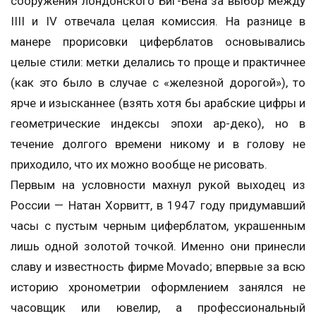
сооружения лондонского Биг-Бена за выбор между
IIII и IV отвечала целая комиссия. На разнице в
манере прорисовки циферблатов основывались
целые стили: метки делались то проще и практичнее
(как это было в случае с «железной дорогой»), то
ярче и изысканнее (взять хотя бы арабские цифры и
геометрические индексы эпохи ар-деко), но в
течение долгого времени никому и в голову не
приходило, что их можно вообще не рисовать.
Первым на условности махнул рукой выходец из
России — Натан Хорвитт, в 1947 году придумавший
часы с пустым черным циферблатом, украшенным
лишь одной золотой точкой. Именно они принесли
славу и известность фирме Movado; впервые за всю
историю хронометрии оформлением занялся не
часовщик или ювелир, а профессиональный