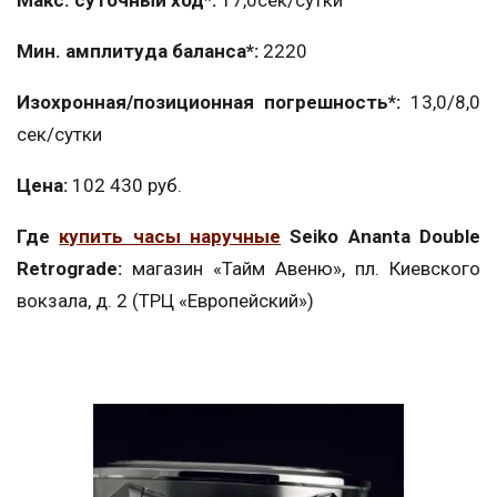
Макс. суточный ход*:
17,0сек/сутки
Мин. амплитуда баланса*:
2220
Изохронная/позиционная погрешность*:
13,0/8,0
сек/сутки
Цена:
102 430 руб.
Где
купить часы наручные
Seiko Ananta Double
Retrograde:
магазин «Тайм Авеню», пл. Киевского
вокзала, д. 2 (ТРЦ «Европейский»)