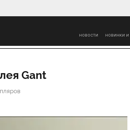
НОВОСТИ
НОВИНКИ И
лея Gant
мпляров