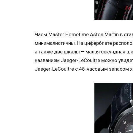
Часы Master Hometime Aston Martin в ст
минималистичны. На циферблате располож
а также две шкалы – малая секундная шк
названием Jaeger-LeCoultre можно увидет
Jaeger-LeCoultre с 48-часовым запасом х