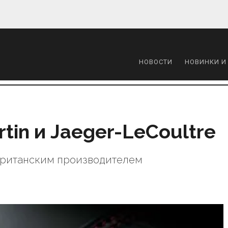
НОВОСТИ
НОВИНКИ И
tin и Jaeger-LeCoultre
 британским производителем