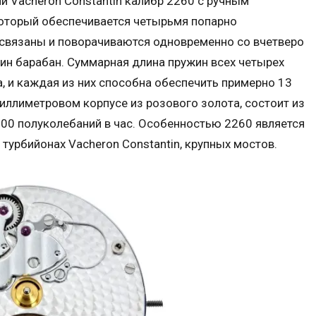
 Vacheron Constantin калибр 2260 с ручным
который обеспечивается четырьмя попарно
связаны и поворачиваются одновременно со вчетверо
ин барабан. Суммарная длина пружин всех четырех
, и каждая из них способна обеспечить примерно 13
иллиметровом корпусе из розового золота, состоит из
 800 полуколебаний в час. Особенностью 2260 является
х турбийонах Vacheron Constantin, крупных мостов.