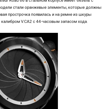
teur Road 66 в стальном корпусе имеет безель с
одели стали оранжевые элементы, которые должны
евая прострочка появилась и на ремне из шкуры
 калибром V.CA2 с 44-часовым запасом хода.