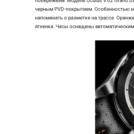
побережьем. Модель Oculus V.02 Grand Da
черным PVD-покрытием. Особенностью м
напоминать о разметке на трассе. Оранж
ягненка. Часы оснащены автоматическим