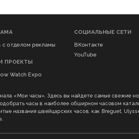
ЛАМА
СОЦИАЛЬНЫЕ СЕТИ
ь с отделом рекламы
ВКонтакте
YouTube
И ПРОЕКТЫ
ow Watch Expo
нала «Мои часы». Здесь вы найдете самые свежие н
 подобрать часы в наиболее обширном часовом катал
ые названия швейцарских часов, как Breguet, Ulysse N
е.