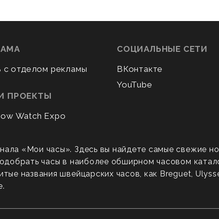
ЛАМА
СОЦИАЛЬНЫЕ СЕТИ
ь с отделом рекламы
ВКонтакте
YouTube
И ПРОЕКТЫ
ow Watch Expo
нала «Мои часы». Здесь вы найдете самые свежие н
 подобрать часы в наиболее обширном часовом катал
ые названия швейцарских часов, как Breguet, Ulysse N
е.