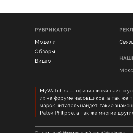
РУБРИКАТОР
РЕК
Модели
Связ
Обзоры
НАШ
Видео
Mosc
MyWatch.ru — официальный сайт жур
их на форуме часовщиков, а так же
марок читатель найдет такие знаменит
Patek Philippe, а так же многие други
© 2001–
2026
Издательский дом Watch Media