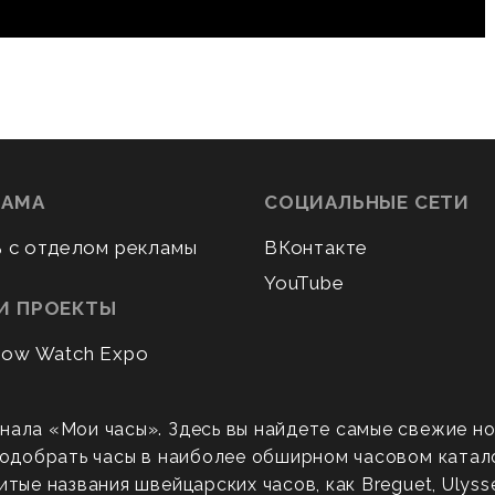
ЛАМА
СОЦИАЛЬНЫЕ СЕТИ
ь с отделом рекламы
ВКонтакте
YouTube
И ПРОЕКТЫ
ow Watch Expo
нала «Мои часы». Здесь вы найдете самые свежие н
 подобрать часы в наиболее обширном часовом катал
ые названия швейцарских часов, как Breguet, Ulysse N