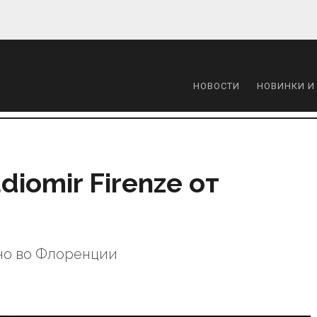
НОВОСТИ
НОВИНКИ И
iomir Firenze от
но во Флоренции