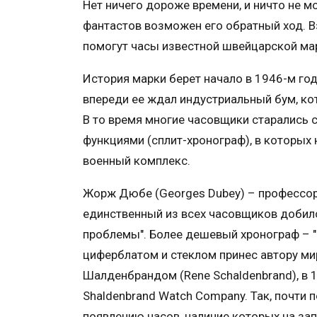
Нет ничего дороже времени, и ничто не м
фантастов возможен его обратный ход. 
помогут часы известной швейцарской мар
История марки берет начало в 1946-м год
впереди ее ждал индустриальный бум, ко
В то время многие часовщики старались 
функциями (сплит-хронограф), в которых 
военный комплекс.
Жорж Дюбе (Georges Dubey) – профессор
единственный из всех часовщиков добилс
проблемы". Более дешевый хронограф – "
циферблатом и стеклом принес автору ми
Шалденбрандом (Rene Schaldenbrand), в
Shaldenbrand Watch Company. Так, почти 
появлению часов, наличие которых на за