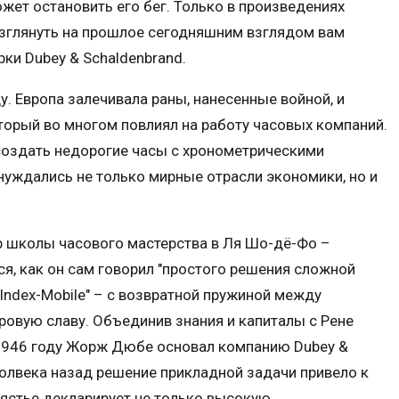
ожет остановить его бег. Только в произведениях
Взглянуть на прошлое сегодняшним взглядом вам
ки Dubey & Schaldenbrand.
у. Европа залечивала раны, нанесенные войной, и
торый во многом повлиял на работу часовых компаний.
создать недорогие часы с хронометрическими
нуждались не только мирные отрасли экономики, но и
 школы часового мастерства в Ля Шо-дё-Фо –
я, как он сам говорил "простого решения сложной
Index-Mobile" – с возвратной пружиной между
ровую славу. Объединив знания и капиталы с Рене
 1946 году Жорж Дюбе основал компанию Dubey &
полвека назад решение прикладной задачи привело к
пястье декларирует не только высокую