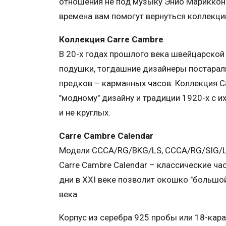
отношения не под музыку Энио Марикконе
времена вам помогут вернуться коллекции
Коллекция Carre Cambre
В 20-х годах прошлого века швейцарск
подушки, тогдашние дизайнеры постарал
предков – карманных часов. Коллекция Ca
"модному" дизайну и традиции 1920-х с их
и не круглых.
Carre Cambre Calendar
Модели CCCA/RG/BKG/LS, CCCA/RG/SIG/LS
Carre Cambre Calendar – классические час
дни в XXI веке позволит окошко "большой
века.
Корпус из серебра 925 пробы или 18-кара