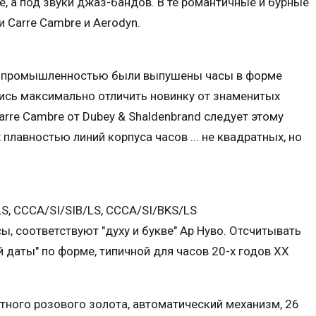
, а под звуки джаз-бандов. В те романтичные и бурные
 Carre Cambre и Aerodyn.
ой промышленностью были выпушены часы в форме
ись максимально отличить новинку от знаменитых
rre Cambre от Dubey & Shaldenbrand следует этому
 плавностью линий корпуса часов ... не квадратных, но
, CCCA/SI/SIB/LS, CCCA/SI/BKS/LS
ы, соответствуют "духу и букве" Ар Нуво. Отсчитывать
 даты" по форме, типичной для часов 20-х годов XX
тного розового золота, автоматический механизм, 26