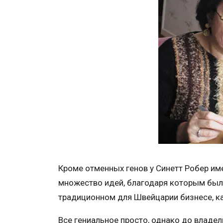
Кроме отменных генов у Синетт Робер име
множество идей, благодаря которым было
традиционном для Швейцарии бизнесе, ка
Все гениальное просто, однако до владел