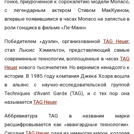
гонке, приуроченной к сорокалетию модели Monaco,
с легендарным актером Стивом МакКуином,
впервые появившимся в часах Monaco на запястье в
роли гонщика в фильме «Ле-Манн».
Победителем «дуэли», организованной
TAG Heuer
,
стал Льюис Хэмильтон, представляющий самые
современные технологии, воплощенные в часах
TAG
Heuer
нового тысячелетия. Но вернемся ненадолго к
истории. В 1985 году компания Джека Хоэра вошла
в альянс с научно-исследовательской группой
Techniques d'Avant Garde (TAG), и с тех пор она
называется
TAG Heuer
.
Аббревиатура TAG в названии марки
расшифровывается как «авангардные технологии».
Сегодня
TAG Heuer
одна из немногих марок, которая