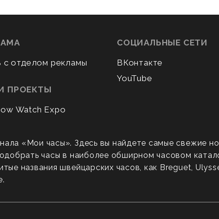
ЛАМА
СОЦИАЛЬНЫЕ СЕТИ
ь с отделом рекламы
ВКонтакте
YouTube
И ПРОЕКТЫ
ow Watch Expo
нала «Мои часы». Здесь вы найдете самые свежие н
 подобрать часы в наиболее обширном часовом катал
ые названия швейцарских часов, как Breguet, Ulysse N
е.