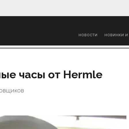
НОВОСТИ
НОВИНКИ И
ые часы от Hermle
совщиков