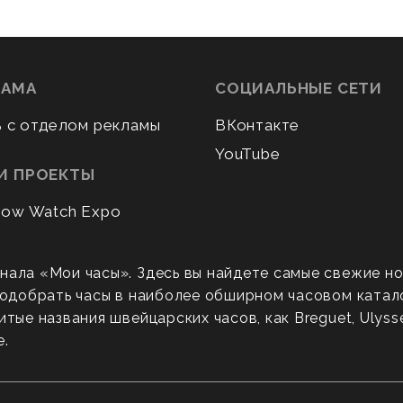
ЛАМА
СОЦИАЛЬНЫЕ СЕТИ
ь с отделом рекламы
ВКонтакте
YouTube
И ПРОЕКТЫ
ow Watch Expo
нала «Мои часы». Здесь вы найдете самые свежие н
 подобрать часы в наиболее обширном часовом катал
ые названия швейцарских часов, как Breguet, Ulysse N
е.