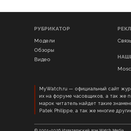
РУБРИКАТОР
РЕК
Модели
Связ
Обзоры
НАШ
Видео
Mosc
MyWatch.ru — официальный сайт жур
их на форуме часовщиков, а так же
марок читатель найдет такие знаменит
Patek Philippe, а так же многие други
© 2001–
2026
Издательский дом Watch Media