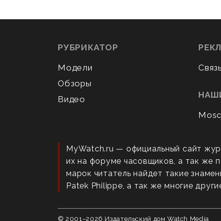
РУБРИКАТОР
РЕК
Модели
Связ
Обзоры
НАШ
Видео
Mosc
MyWatch.ru — официальный сайт жур
их на форуме часовщиков, а так же
марок читатель найдет такие знаменит
Patek Philippe, а так же многие други
© 2001–
2026
Издательский дом Watch Media