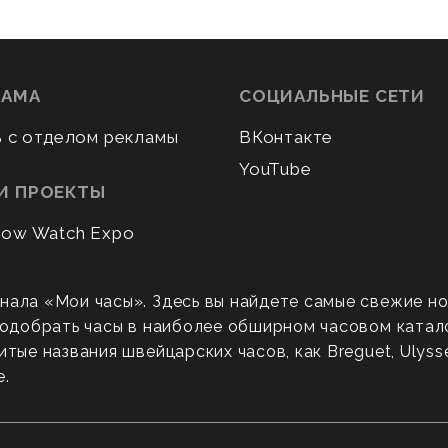
ЛАМА
СОЦИАЛЬНЫЕ СЕТИ
ь с отделом рекламы
ВКонтакте
YouTube
И ПРОЕКТЫ
ow Watch Expo
нала «Мои часы». Здесь вы найдете самые свежие н
 подобрать часы в наиболее обширном часовом катал
ые названия швейцарских часов, как Breguet, Ulysse N
е.