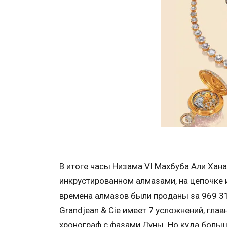
В итоге часы Низама VI Махбуба Али Хана
инкрустированном алмазами, на цепочке 
времена алмазов были проданы за 969 31
Grandjean & Cie имеет 7 усложнений, гла
хронограф с фазами Луны. Но куда больш