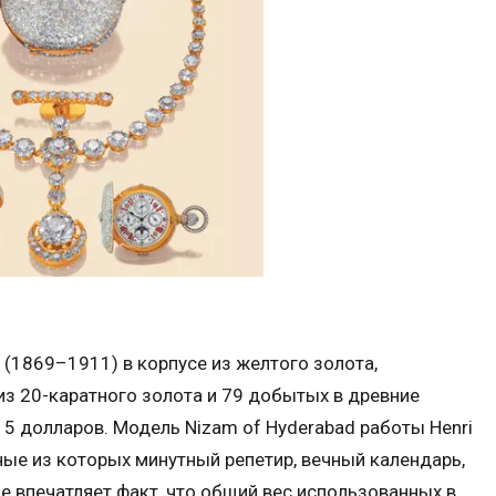
 (1869–1911) в корпусе из желтого золота,
из 20-каратного золота и 79 добытых в древние
5 долларов. Модель Nizam of Hyderabad работы Henri
вные из которых минутный репетир, вечный календарь,
е впечатляет факт, что общий вес использованных в