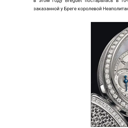
в этом году Breguet постаралась в то
заказанной у Бреге королевой Неаполитан