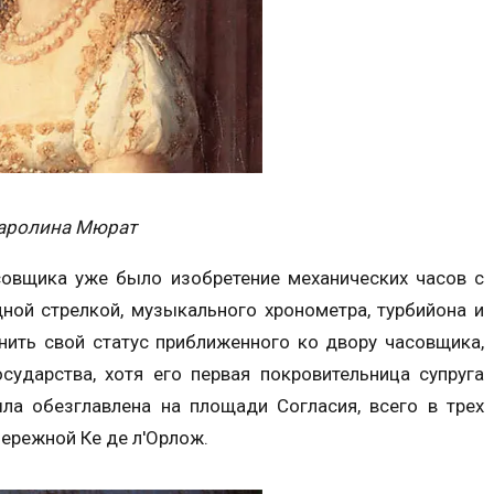
аролина Мюрат
асовщика уже было изобретение механических часов с
ной стрелкой, музыкального хронометра, турбийона и
анить свой статус приближенного ко двору часовщика,
ударства, хотя его первая покровительница супруга
а обезглавлена на площади Согласия, всего в трех
бережной Ке де л'Орлож.