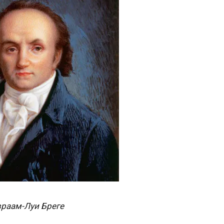
раам-Луи Бреге