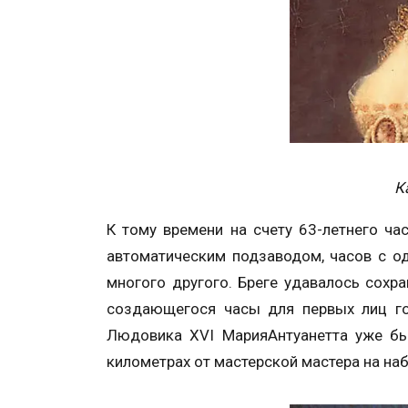
К
К тому времени на счету 63-летнего ч
автоматическим подзаводом, часов с од
многого другого. Бреге удавалось сохр
создающегося часы для первых лиц гос
Людовика XVI МарияАнтуанетта уже был
километрах от мастерской мастера на на