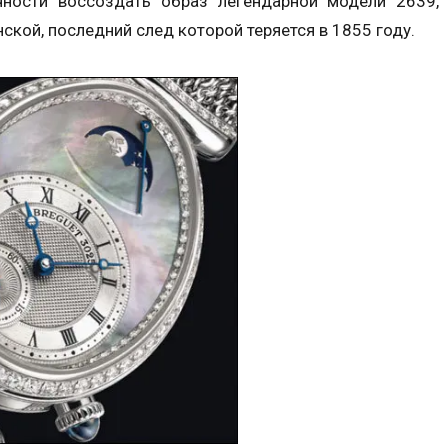
чности воссоздать образ легендарной модели 2639,
ской, последний след которой теряется в 1855 году.