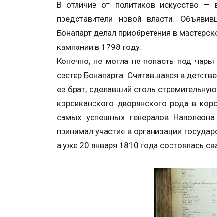
В отличие от политиков искусство — 
представители новой власти. Объяви
Бонапарт делал приобретения в мастерско
кампании в 1798 году.
Конечно, не могла не попасть под чар
сестер Бонапарта. Считавшаяся в детств
ее брат, сделавший столь стремительную
корсиканского дворянского рода в кор
самых успешных генералов Наполеон
принимал участие в организации государ
а уже 20 января 1810 года состоялась с