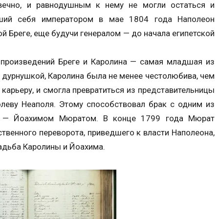
вечно, и равнодушным к нему не могли остаться и
вший себя императором в мае 1804 года Наполеон
й Бреге, еще будучи генералом — до начала египетской
ы произведений Бреге и Каролина — самая младшая из
е дурнушкой, Каролина была не менее честолюбива, чем
 карьеру, и смогла превратиться из представительницы
олеву Неаполя. Этому способствовал брак с одним из
а — Йоахимом Мюратом. В конце 1799 года Мюрат
ственного переворота, приведшего к власти Наполеона,
вадьба Каролины и Йоахима.