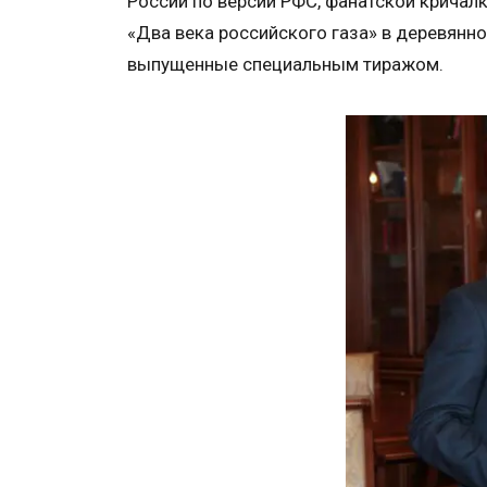
России по версии РФС, фанатской кричалк
«Два века российского газа» в деревянн
выпущенные специальным тиражом.