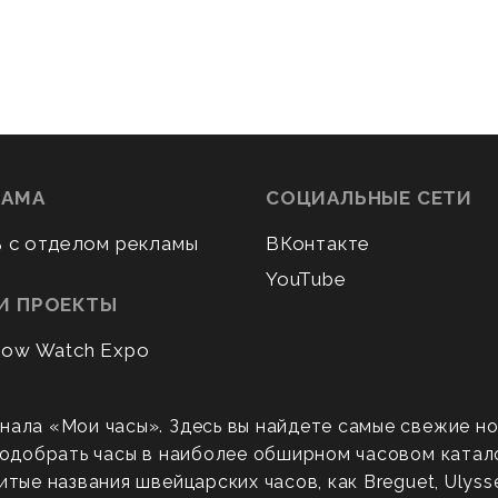
ЛАМА
СОЦИАЛЬНЫЕ СЕТИ
ь с отделом рекламы
ВКонтакте
YouTube
И ПРОЕКТЫ
ow Watch Expo
нала «Мои часы». Здесь вы найдете самые свежие н
 подобрать часы в наиболее обширном часовом катал
ые названия швейцарских часов, как Breguet, Ulysse N