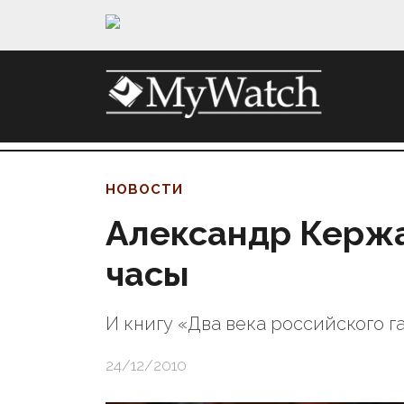
НОВОСТИ
Александр Кержа
часы
И книгу «Два века российского г
24/12/2010