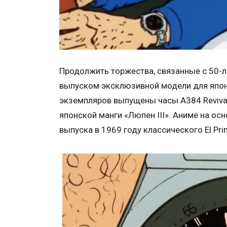
Продолжить торжества, связанные с 50-ле
выпуском эксклюзивной модели для япон
экземпляров выпущены часы A384 Revival 
японской манги «Люпен III». Аниме на ос
выпуска в 1969 году классического El Pr