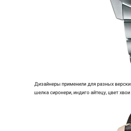
Дизайнеры применили для разных верски
шелка сиронери, индиго айтецу, цвет хво