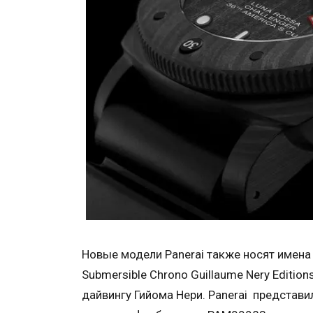
Новые модели Panerai также носят имена
Submersible Chrono Guillaume Nery Editi
дайвингу Гийома Нери. Panerai представи