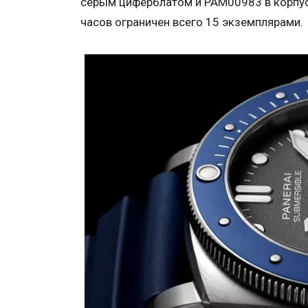
серым циферблатом и PAM00983 в корпус
часов ограничен всего 15 экземплярами.