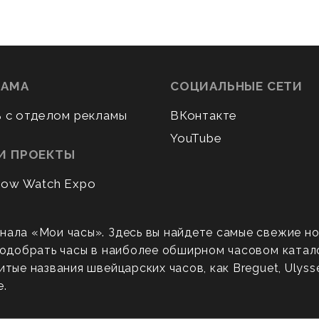
ЛАМА
СОЦИАЛЬНЫЕ СЕТИ
ь с отделом рекламы
ВКонтакте
YouTube
И ПРОЕКТЫ
ow Watch Expo
нала «Мои часы». Здесь вы найдете самые свежие н
 подобрать часы в наиболее обширном часовом катал
ые названия швейцарских часов, как Breguet, Ulysse N
е.