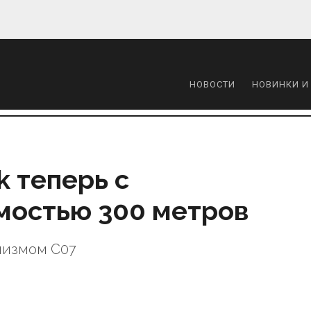
НОВОСТИ
НОВИНКИ И
k теперь с
мостью 300 метров
низмом C07