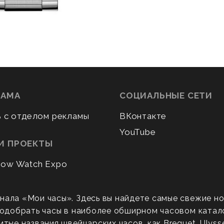
ЛАМА
СОЦИАЛЬНЫЕ СЕТИ
ь с отделом рекламы
ВКонтакте
YouTube
И ПРОЕКТЫ
ow Watch Expo
нала «Мои часы». Здесь вы найдете самые свежие н
 подобрать часы в наиболее обширном часовом катал
ые названия швейцарских часов, как Breguet, Ulysse N