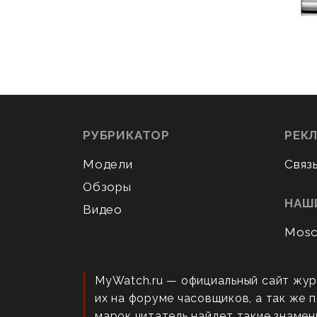
РУБРИКАТОР
РЕК
Модели
Связ
Обзоры
НАШ
Видео
Mosc
MyWatch.ru — официальный сайт жур
их на форуме часовщиков, а так же
марок читатель найдет такие знаменит