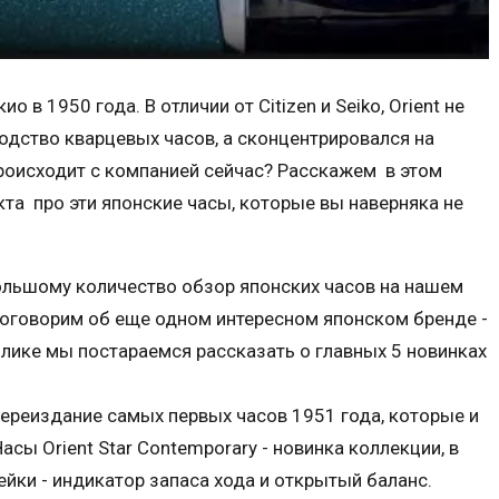
 в 1950 года. В отличии от Citizen и Seiko, Orient не
одство кварцевых часов, а сконцентрировался на
роисходит с компанией сейчас? Расскажем в этом
кта про эти японские часы, которые вы наверняка не
ольшому количество обзор японских часов на нашем
! Поговорим об еще одном интересном японском бренде -
ролике мы постараемся рассказать о главных 5 новинках
 - переиздание самых первых часов 1951 года, которые и
сы Orient Star Contemporary - новинка коллекции, в
йки - индикатор запаса хода и открытый баланс.