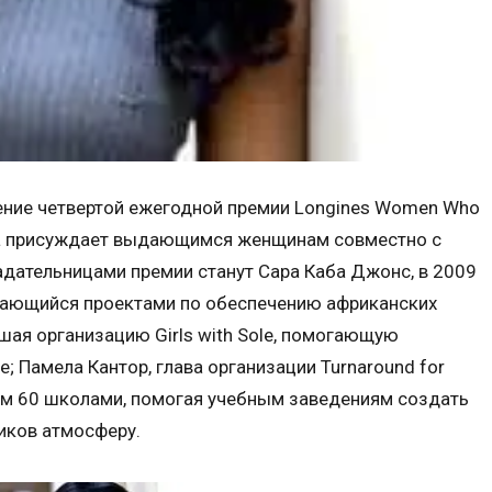
чение четвертой ежегодной премии Longines Women Who
рка присуждает выдающимся женщинам совместно с
адательницами премии станут Сара Каба Джонс, в 2009
имающийся проектами по обеспечению африканских
шая организацию Girls with Sole, помогающую
Памела Кантор, глава организации Turnaround for
 чем 60 школами, помогая учебным заведениям создать
иков атмосферу.