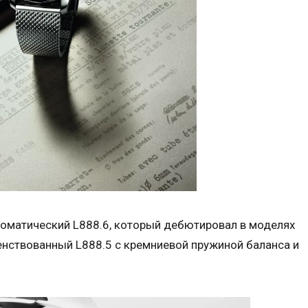
томатический L888.6, который дебютировал в моделях
енствованный L888.5 с кремниевой пружиной баланса и