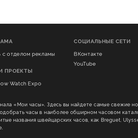
ЛАМА
СОЦИАЛЬНЫЕ СЕТИ
ь с отделом рекламы
ВКонтакте
YouTube
И ПРОЕКТЫ
ow Watch Expo
нала «Мои часы». Здесь вы найдете самые свежие н
 подобрать часы в наиболее обширном часовом катал
ые названия швейцарских часов, как Breguet, Ulysse N
е.