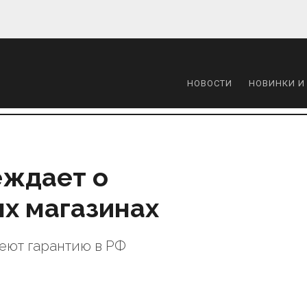
НОВОСТИ
НОВИНКИ И
еждает о
х магазинах
еют гарантию в РФ