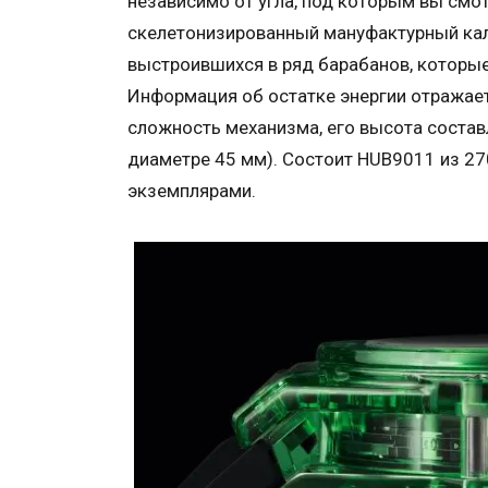
независимо от угла, под которым вы смо
скелетонизированный мануфактурный кал
выстроившихся в ряд барабанов, которы
Информация об остатке энергии отражает
сложность механизма, его высота составл
диаметре 45 мм). Состоит HUB9011 из 27
экземплярами.