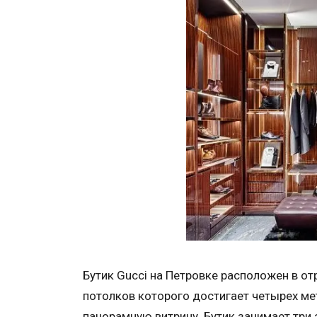
Бутик Gucci на Петровке расположен в о
потолков которого достигает четырех ме
панорамную витрину. Бутик занимает тр