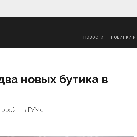
НОВОСТИ
НОВИНКИ И
два новых бутика в
торой – в ГУМе