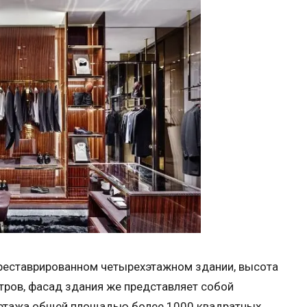
треставрированном четырехэтажном здании, высота
тров, фасад здания же представляет собой
и этажа общей площадью более 1000 квадратных