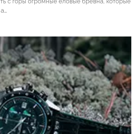
ть с горы огромные еловые бревна, которые
а.…