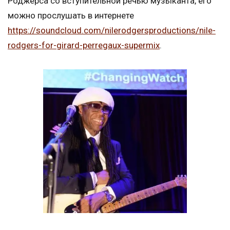
Роджерса со вступительной речью музыканта, его
можно прослушать в интернете
https://soundcloud.com/nilerodgersproductions/nile-
rodgers-for-girard-perregaux-supermix
.