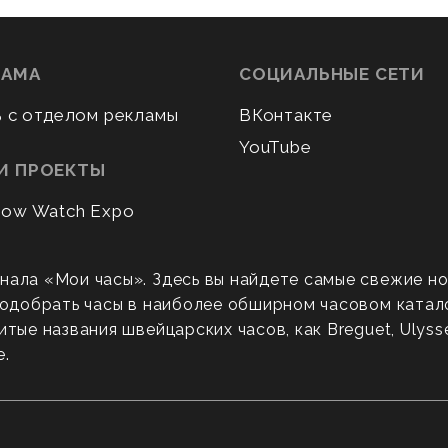
ЛАМА
СОЦИАЛЬНЫЕ СЕТИ
ь с отделом рекламы
ВКонтакте
YouTube
И ПРОЕКТЫ
ow Watch Expo
нала «Мои часы». Здесь вы найдете самые свежие н
 подобрать часы в наиболее обширном часовом катал
ые названия швейцарских часов, как Breguet, Ulysse N
е.