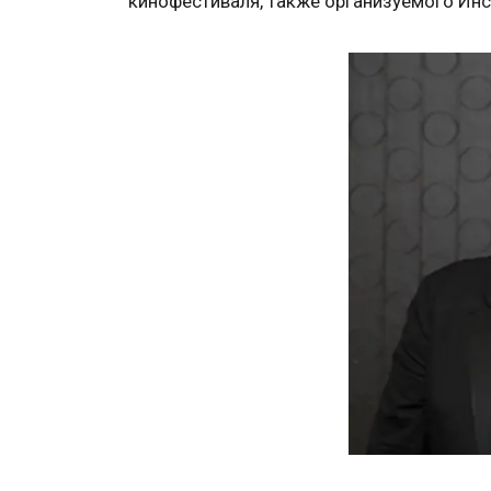
кинофестиваля, также организуемого Инс