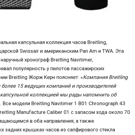
ециальная капсульная коллекция часов Breitling,
арской Swissair и американским Pan Am и TWA. Эта
наручный хронограф Breitling Navitimer,
оевал популярность у пилотов пассажирских
и Breitling Жорж Керн поясняет: «
Компания Breitling
более 15 ведущих компаний и производителей
й капсульной коллекцией мы рады напомнить об
». Все модели Breitling Navitimer 1 B01 Chronograph 43
ling Manufacture Caliber 01 с запасом хода около 70
ащающимся в оба направления, а также
х задних крышках часов из сапфирового стекла