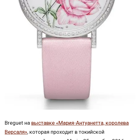
Breguet на
выставке «Мария-Антуанетта, королева
Версаля»
, которая проходит в токийской