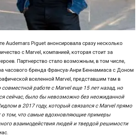
те Audemars Piguet анонсировала сразу несколько
ичество с Marvel, компанией, которая стоит за
роев. Партнерство стало возможным, в том числе,
ра часового бренда Франсуа-Анри Беннамиаса с Доном
рафической вселенной Marvel, представшим там в
совместной работе с Marvel еще 15 лет назад, но
тся сейчас, было бы невозможно без неожиданной
длом в 2017 году, который связался с Marvel прямо
ит о том, что самые вдохновляющие примеры
нного взаимодействия людей и твердой решимости
иас.