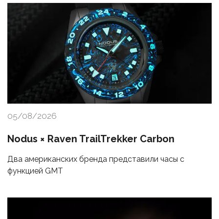
05/08/2026
Nodus × Raven TrailTrekker Carbon
Два американских бренда представили часы с
функцией GMT