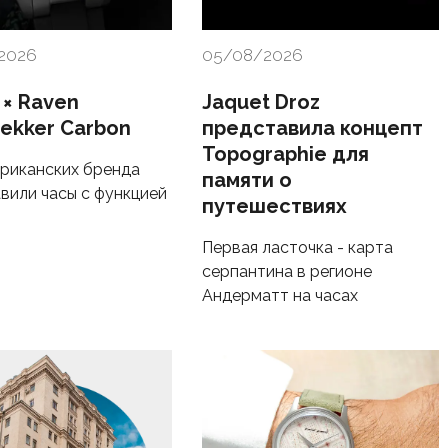
2026
05/08/2026
 × Raven
Jaquet Droz
rekker Carbon
представила концепт
Topographie для
риканских бренда
памяти о
вили часы с функцией
путешествиях
Первая ласточка - карта
серпантина в регионе
Андерматт на часах