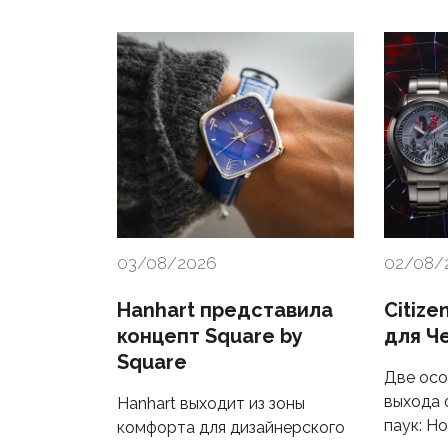
03/08/2026
02/08/
Hanhart представила
Citize
концепт Square by
для Ч
Square
Две осо
выхода 
Hanhart выходит из зоны
паук: Н
комфорта для дизайнерского