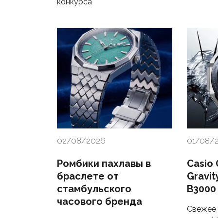
конкурса
02/08/2026
01/08/
Ромбики пахлавы в
Casio
браслете от
Gravi
стамбульского
B3000
часового бренда
Свежее 