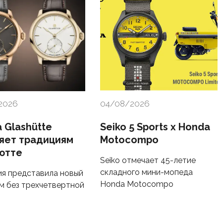
2026
04/08/2026
 Glashütte
Seiko 5 Sports x Honda
яет традициям
Motocompo
ютте
Seiko отмечает 45-летие
складного мини-мопеда
я представила новый
Honda Motocompo
м без трехчетвертной