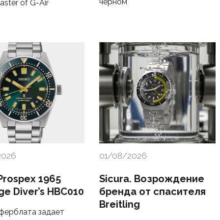
черном
ster of G-Air
2026
01/08/2026
Prospex 1965
Sicura. Возрождение
ge Diver’s HBC010
бренда от спасителя
Breitling
ферблата задает