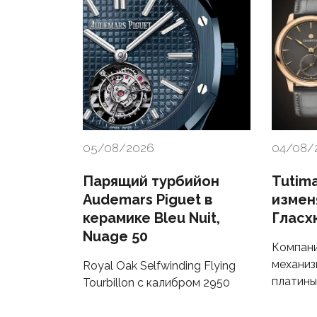
05/08/2026
04/08/
Парящий турбийон
Tutima
Audemars Piguet в
измен
керамике Bleu Nuit,
Гласх
Nuage 50
Компани
механиз
Royal Oak Selfwinding Flying
платины
Tourbillon с калибром 2950