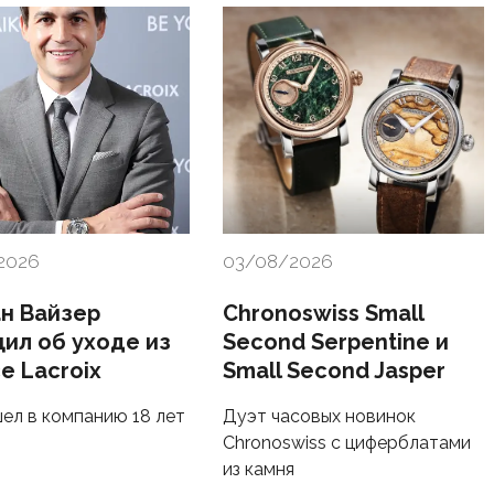
2026
03/08/2026
н Вайзер
Chronoswiss Small
ил об уходе из
Second Serpentine и
e Lacroix
Small Second Jasper
ел в компанию 18 лет
Дуэт часовых новинок
Chronoswiss с циферблатами
из камня