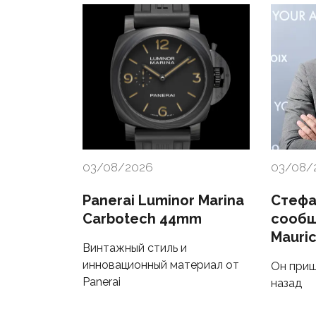
03/08/2026
03/08/
Panerai Luminor Marina
Стефа
Carbotech 44mm
сообщ
Mauric
Винтажный стиль и
инновационный материал от
Он приш
Panerai
назад