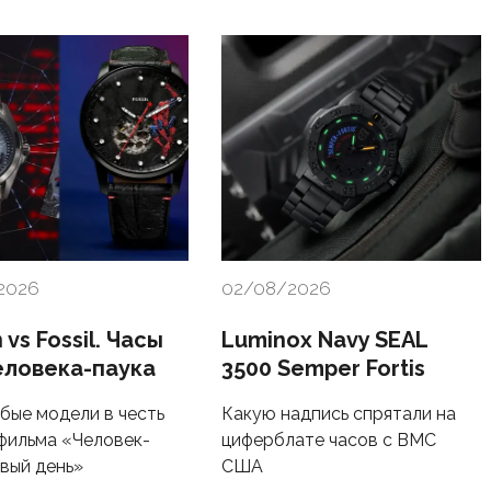
2026
02/08/2026
n vs Fossil. Часы
Luminox Navy SEAL
еловека-паука
3500 Semper Fortis
бые модели в честь
Какую надпись спрятали на
фильма «Человек-
циферблате часов с ВМС
овый день»
США