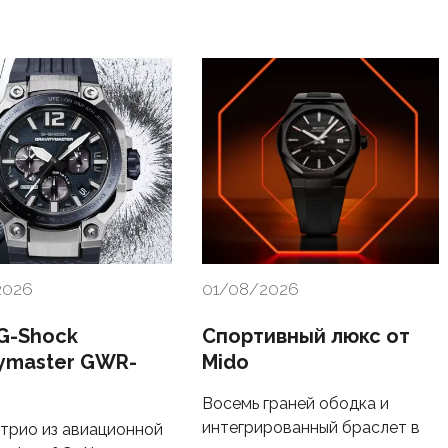
2026
01/08/2026
 G-Shock
Спортивный люкс от
tymaster GWR-
Mido
Восемь граней ободка и
интегрированный браслет в
трио из авиационной