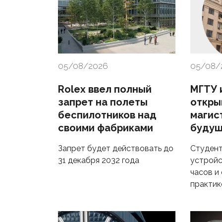
05/08/2026
05/08/
Rolex ввел полный
МГТУ и
запрет на полеты
откры
беспилотников над
магис
своими фабриками
будущ
Запрет будет действовать до
Студент
31 декабря 2032 года
устройс
часов и
практик