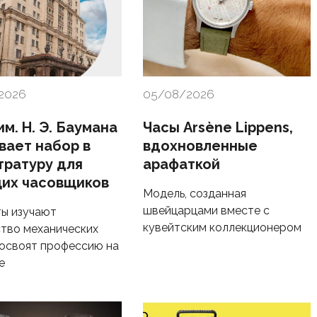
2026
05/08/2026
м. Н. Э. Баумана
Часы Arsène Lippens,
вает набор в
вдохновленные
тратуру для
арафаткой
их часовщиков
Модель, созданная
швейцарцами вместе с
ы изучают
кувейтским коллекционером
тво механических
 освоят профессию на
е