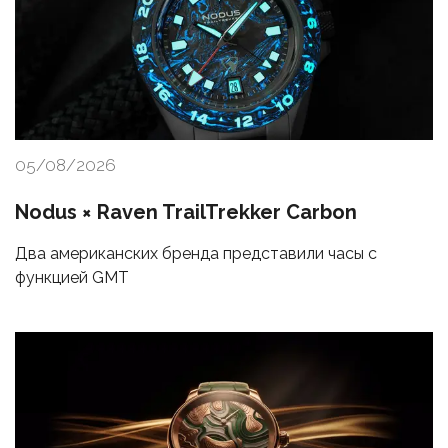
05/08/2026
Nodus × Raven TrailTrekker Carbon
Два американских бренда представили часы с
функцией GMT