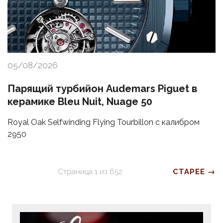
05/08/2026
Парящий турбийон Audemars Piguet в
керамике Bleu Nuit, Nuage 50
Royal Oak Selfwinding Flying Tourbillon с калибром
2950
Страница
1
из
652
СТАРЕЕ →