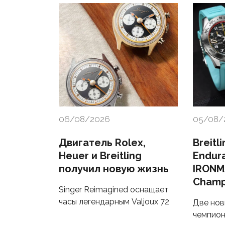
06/08/2026
05/08/
Двигатель Rolex,
Breitl
Heuer и Breitling
Endur
получил новую жизнь
IRONM
Champ
Singer Reimagined оснащает
часы легендарным Valjoux 72
Две нов
чемпион