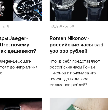
2026
08/08/2026
ры Jaeger-
Roman Nikonov -
ltre: почему
российские часы за 1
так дешевеют?
500 000 рублей
Jaeger-LeCoultre
Что из себя представляют
стоят до неприличия
российские часы Роман
го
Никонов и почему за них
просят до полутора
миллионов рублей?