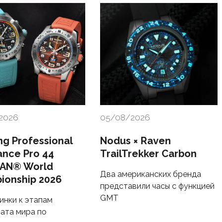
2026
05/08/2026
ing Professional
Nodus × Raven
ance Pro 44
TrailTrekker Carbon
AN® World
Два американских бренда
ionship 2026
представили часы с функцией
GMT
инки к этапам
ата мира по