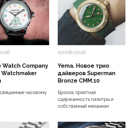
2026
07/08/2026
e Watch Company
Yema. Новое трио
c Watchmaker
дайверов Superman
n
Bronze CMM.10
освященные часовому
Бронза, приятная
сдержанность палитры и
собственный механизм