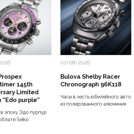
2026
07/08/2026
Prospex
Bulova Shelby Racer
timer 145th
Chronograph 96K118
rsary Limited
Часы в честь юбилейного авто
n “Edo purple”
из полированного алюминия
в эпоху Эдо пурпур
рблате Seiko