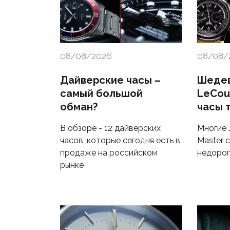
08/08/2026
08/08/
Дайверские часы –
Шедев
самый большой
LeCou
обман?
часы 
В обзоре - 12 дайверских
Многие 
часов, которые сегодня есть в
Master 
продаже на российском
недоро
рынке