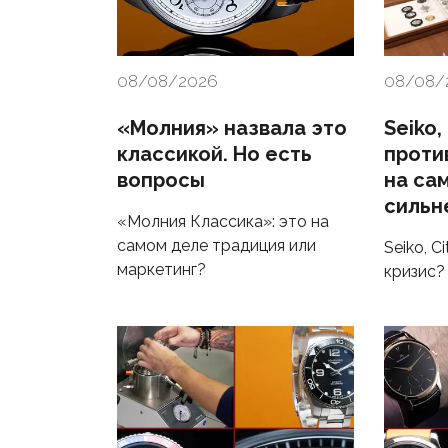
08/08/2026
08/08/
«Молния» назвала это
Seiko,
классикой. Но есть
проти
вопросы
на са
сильн
«Молния Классика»: это на
самом деле традиция или
Seiko, C
маркетинг?
кризис?