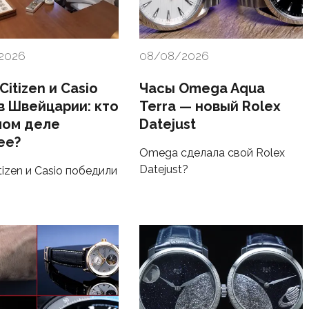
2026
08/08/2026
 Citizen и Casio
Часы Omega Aqua
в Швейцарии: кто
Terra — новый Rolex
мом деле
Datejust
ее?
Omega сделала свой Rolex
Datejust?
itizen и Casio победили