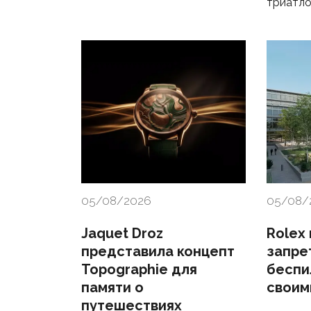
триатл
05/08/2026
05/08/
Jaquet Droz
Rolex
представила концепт
запре
Topographie для
беспи
памяти о
своим
путешествиях