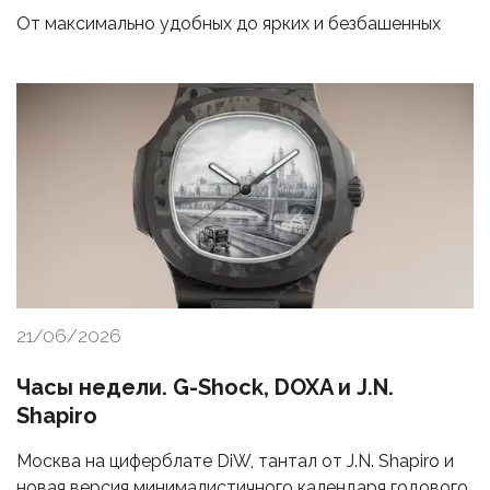
От максимально удобных до ярких и безбашенных
21/06/2026
Часы недели. G-Shock, DOXA и J.N.
Shapiro
Москва на циферблате DiW, тантал от J.N. Shapiro и
новая версия минималистичного календаря годового