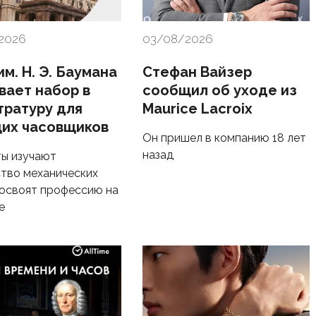
2026
03/08/2026
м. Н. Э. Баумана
Стефан Вайзер
вает набор в
сообщил об уходе из
тратуру для
Maurice Lacroix
их часовщиков
Он пришел в компанию 18 лет
назад
ы изучают
тво механических
 освоят профессию на
е