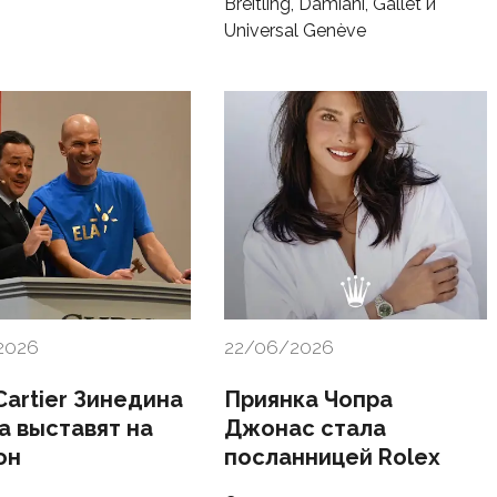
Breitling, Damiani, Gallet и
Universal Genève
2026
22/06/2026
Cartier Зинедина
Приянка Чопра
а выставят на
Джонас стала
он
посланницей Rolex