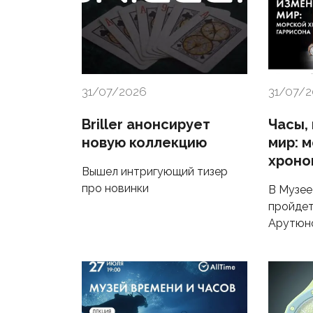
31/07/2026
31/07/
Briller анонсирует
Часы,
новую коллекцию
мир: 
хроно
Вышел интригующий тизер
про новинки
В Музее
пройдет
Арутюн