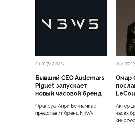
01/07/2026
01/07/
Бывший CEO Audemars
Омар 
Piguet запускает
посла
новый часовой бренд
LeCou
Франсуа-Анри Беннамиас
Актер д
представит бренд N3W5
часах б
кинофес