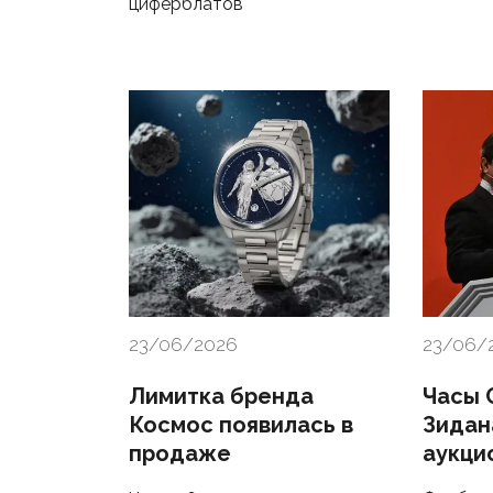
циферблатов
23/06/2026
23/06/
Лимитка бренда
Часы 
Космос появилась в
Зидан
продаже
аукци