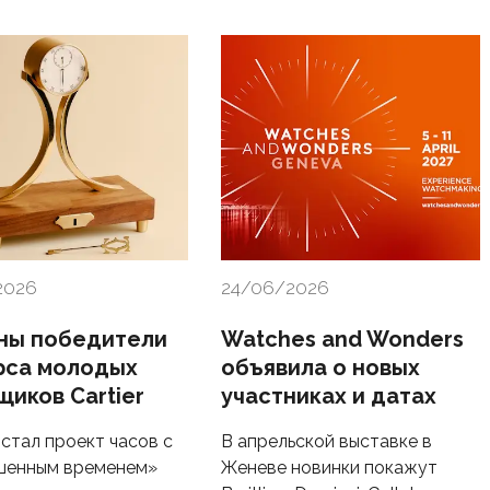
2026
24/06/2026
ны победители
Watches and Wonders
рса молодых
объявила о новых
щиков Cartier
участниках и датах
стал проект часов с
В апрельской выставке в
шенным временем»
Женеве новинки покажут