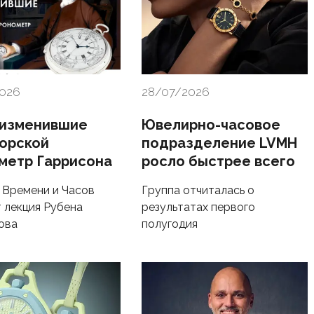
2026
28/07/2026
 изменившие
Ювелирно-часовое
морской
подразделение LVMH
метр Гаррисона
росло быстрее всего
 Времени и Часов
Группа отчиталась о
 лекция Рубена
результатах первого
ова
полугодия