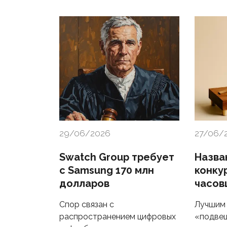
29/06/2026
27/06/
Swatch Group требует
Назва
с Samsung 170 млн
конку
долларов
часов
Спор связан с
Лучшим 
распространением цифровых
«подве