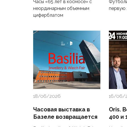
Часы «65 лет в космосе» с
Футболи
неординарным объемным
первую 
циферблатом
18/06/2026
16/06/
Часовая выставка в
Oris. 
Базеле возвращается
400 и 