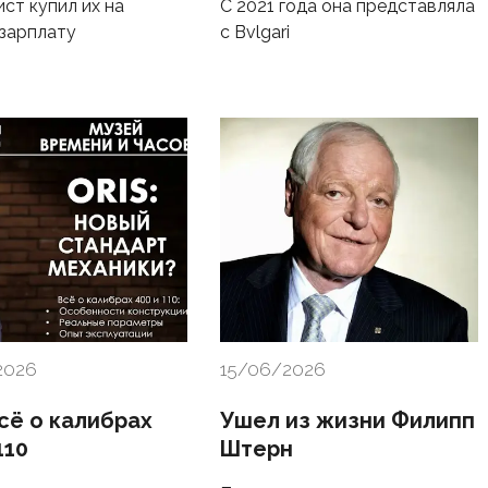
ст купил их на
С 2021 года она представляла
зарплату
с Bvlgari
2026
15/06/2026
Всё о калибрах
Ушел из жизни Филипп
110
Штерн