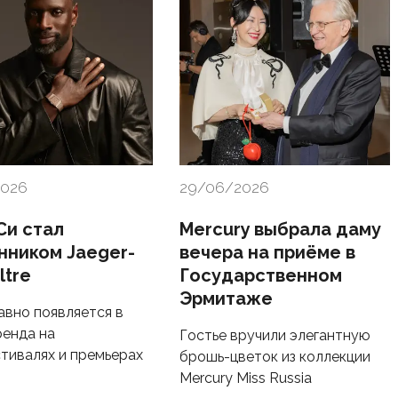
2026
29/06/2026
Си стал
Mercury выбрала даму
нником Jaeger-
вечера на приёме в
ltre
Государственном
Эрмитаже
авно появляется в
ренда на
Гостье вручили элегантную
тивалях и премьерах
брошь-цветок из коллекции
Mercury Miss Russia