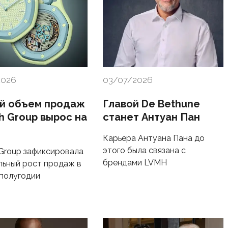
2026
03/07/2026
й объем продаж
Главой De Bethune
h Group вырос на
станет Антуан Пан
Карьера Антуана Пана до
этого была связана с
Group зафиксировала
брендами LVMH
льный рост продаж в
полугодии