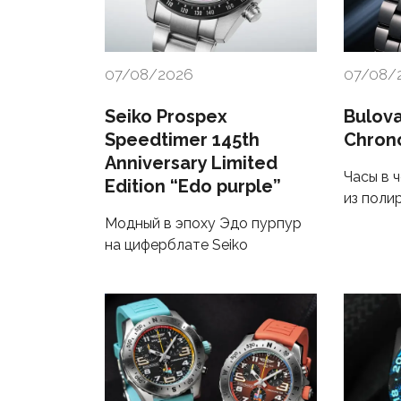
07/08/2026
07/08/
Seiko Prospex
Bulova
Speedtimer 145th
Chron
Anniversary Limited
Часы в 
Edition “Edo purple”
из поли
Модный в эпоху Эдо пурпур
на циферблате Seiko