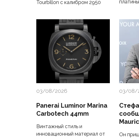
платины
Tourbillon с калибром 2950
03/08/2026
03/08/
Panerai Luminor Marina
Стефа
Carbotech 44mm
сообщ
Mauric
Винтажный стиль и
инновационный материал от
Он приш