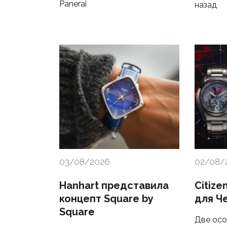
Panerai
назад
03/08/2026
02/08/
Hanhart представила
Citize
концепт Square by
для Ч
Square
Две осо