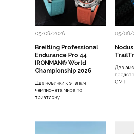
05/08/2026
05/08/
Breitling Professional
Nodus
Endurance Pro 44
TrailT
IRONMAN® World
Два аме
Championship 2026
предста
GMT
Две новинки к этапам
чемпионата мира по
триатлону