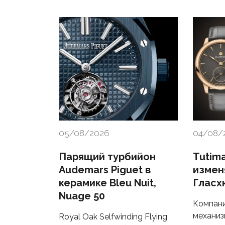
05/08/2026
04/08/
Парящий турбийон
Tutima
Audemars Piguet в
измен
керамике Bleu Nuit,
Гласх
Nuage 50
Компани
механиз
Royal Oak Selfwinding Flying