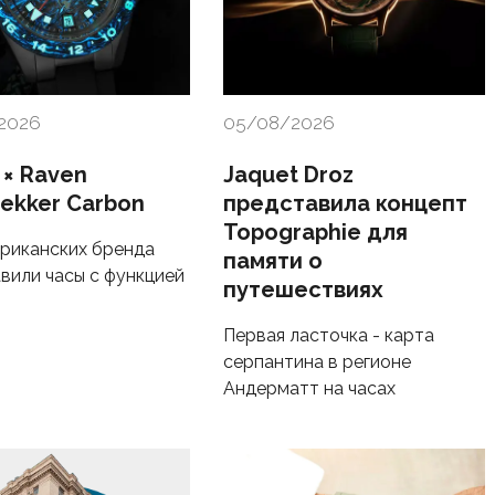
2026
05/08/2026
 × Raven
Jaquet Droz
rekker Carbon
представила концепт
Topographie для
риканских бренда
памяти о
вили часы с функцией
путешествиях
Первая ласточка - карта
серпантина в регионе
Андерматт на часах