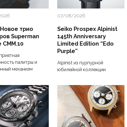
2026
07/08/2026
 Новое трио
Seiko Prospex Alpinist
ров Superman
145th Anniversary
e CMM.10
Limited Edition “Edo
Purple”
 приятная
ность палитры и
Alpinist из пурпурной
нный механизм
юбилейной коллекции