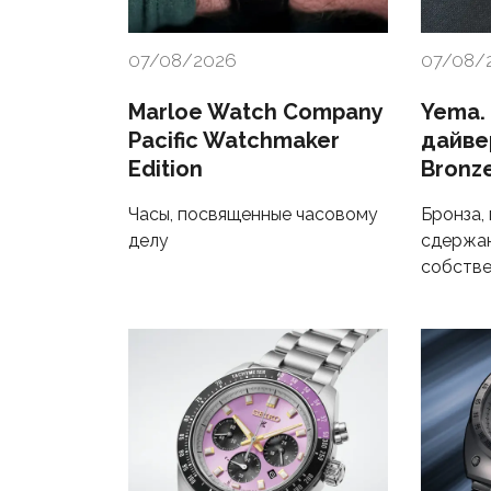
07/08/2026
07/08/
Marloe Watch Company
Yema.
Pacific Watchmaker
дайве
Edition
Bronz
Часы, посвященные часовому
Бронза,
делу
сдержан
собстве