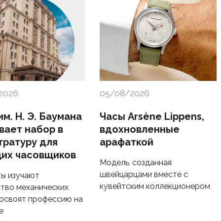
2026
05/08/2026
м. Н. Э. Баумана
Часы Arsène Lippens,
вает набор в
вдохновленные
тратуру для
арафаткой
их часовщиков
Модель, созданная
швейцарцами вместе с
ы изучают
кувейтским коллекционером
тво механических
 освоят профессию на
е