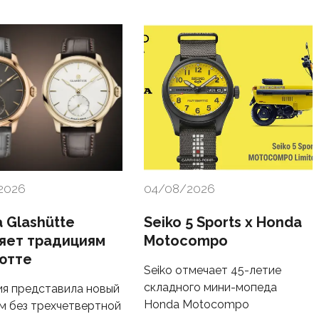
2026
04/08/2026
 Glashütte
Seiko 5 Sports x Honda
яет традициям
Motocompo
ютте
Seiko отмечает 45-летие
складного мини-мопеда
я представила новый
Honda Motocompo
м без трехчетвертной