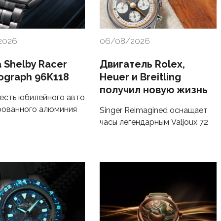
2026
06/08/2026
 Shelby Racer
Двигатель Rolex,
ograph 96K118
Heuer и Breitling
получил новую жизнь
честь юбилейного авто
рованного алюминия
Singer Reimagined оснащает
часы легендарным Valjoux 72