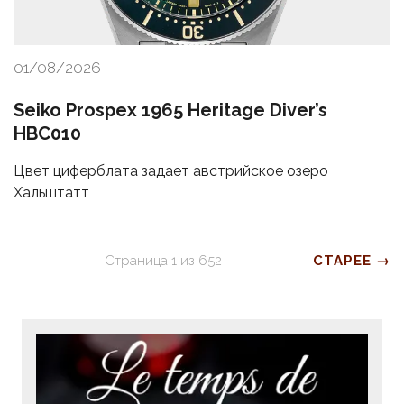
01/08/2026
Seiko Prospex 1965 Heritage Diver’s
HBC010
Цвет циферблата задает австрийское озеро
Хальштатт
Страница
1
из
652
СТАРЕЕ →