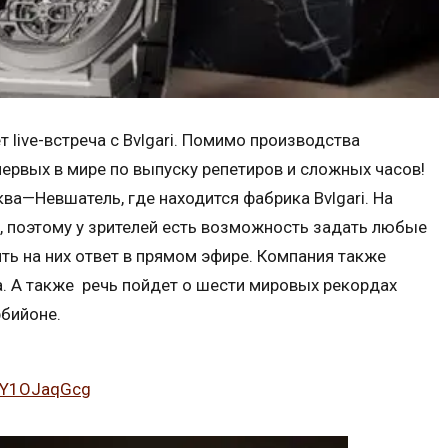
ет live-встреча с Bvlgari. Помимо производства
первых в мире по выпуску репетиров и сложных часов!
а—Невшатель, где находится фабрика Bvlgari. На
, поэтому у зрителей есть возможность задать любые
ть на них ответ в прямом эфире. Компания также
а. А также речь пойдет о шести мировых рекордах
рбийоне.
2FY1OJaqGcg